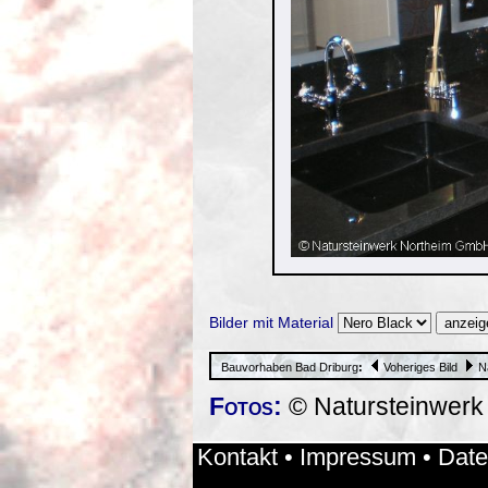
Bilder mit Material
Bauvorhaben Bad Driburg
:
Voheriges Bild
N
Fotos:
© Natursteinwer
Kontakt
•
Impressum
•
Date