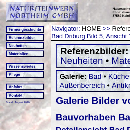
Naturstei
Eboldshäuse
37589 Kalef
Navigator:
HOME
>>
Refere
Firmengeschichte
Bad Driburg Bild 5, Ansicht 
Referenzbilder
Neuheiten
Referenzbilder
Materialien
Neuheiten
•
Mate
Wissenswertes
Galerie:
Bad
•
Küche
Pflege
Außenbereich
•
Anti
Anfahrt
Kontakt
Galerie Bilder 
Stand: August 2026
Bauvorhaben Ba
Detailansicht Bad D