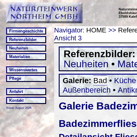
Naturstei
Eboldshäuse
37589 Kalef
Navigator:
HOME
>>
Refere
Firmengeschichte
Ansicht 3
Referenzbilder
Neuheiten
Referenzbilder
Materialien
Neuheiten
•
Mate
Wissenswertes
Galerie:
Bad
•
Küche
Pflege
Außenbereich
•
Anti
Anfahrt
Kontakt
Galerie Badezi
Stand: August 2026
Badezimmerflie
Detailansicht Flies